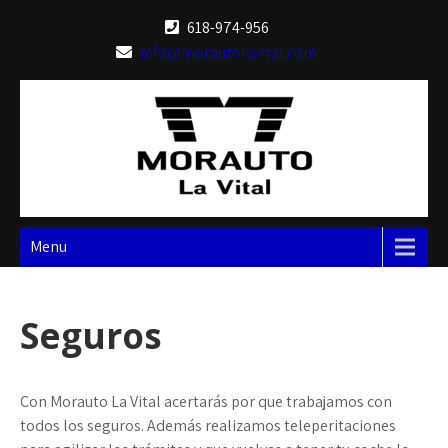
Skip
618-974-956
to
info@morautolavital.com
content
Menu
Seguros
Con Morauto La Vital acertarás por que trabajamos con
todos los seguros. Además realizamos teleperitaciones