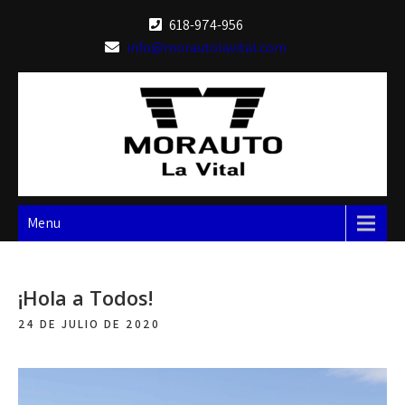
Skip
618-974-956
to
info@morautolavital.com
content
Menu
¡Hola a Todos!
24 DE JULIO DE 2020