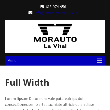
Skip
618-974-956
to
info@morautolavital.com
content
Menu
Full Width
Lorem lipsum Dolor nunc vule putateulr ips dol
consec.Donec semp ertet laciniate ultricie upien disse