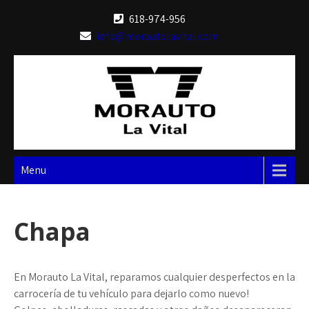
Skip
618-974-956
to
info@morautolavital.com
content
Menu
Chapa
En Morauto La Vital, reparamos cualquier desperfectos en la
carrocería de tu vehículo para dejarlo como nuevo!